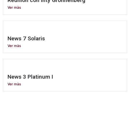
Reunión con Inty Gronnenberg
Ver màs
News 7 Solaris
Ver màs
News 3 Platinum I
Ver màs